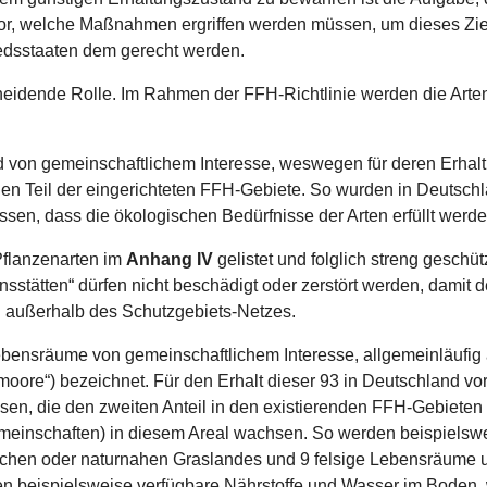
vor, welche Maßnahmen ergriffen werden müssen, um dieses Ziel
liedsstaaten dem gerecht werden.
scheidende Rolle. Im Rahmen der FFH-Richtlinie werden die Arte
d von gemeinschaftlichem Interesse, weswegen für deren Erha
n Teil der eingerichteten FFH-Gebiete. So wurden in Deutschl
en, dass die ökologischen Bedürfnisse der Arten erfüllt werde
Pflanzenarten im
Anhang IV
gelistet und folglich streng geschüt
sstätten“ dürfen nicht beschädigt oder zerstört werden, dami
 außerhalb des Schutzgebiets-Netzes.
ebensräume von gemeinschaftlichem Interesse, allgemeinläufig
rmoore“) bezeichnet. Für den Erhalt dieser 93 in Deutschland
en, die den zweiten Anteil in den existierenden FFH-Gebieten
emeinschaften) in diesem Areal wachsen. So werden beispielsw
chen oder naturnahen Graslandes und 9 felsige Lebensräume 
n beispielsweise verfügbare Nährstoffe und Wasser im Boden,