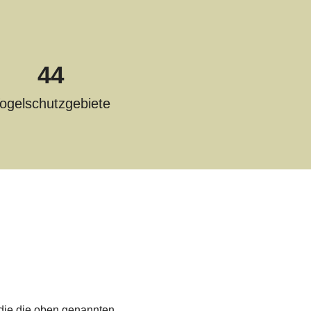
44
ogelschutzgebiete
die die oben genannten