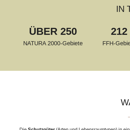
IN
ÜBER 250
212
NATURA 2000-Gebiete
FFH-Gebie
W
Die
Schutzgüter
(Arten und Lebensraumtypen) in ein