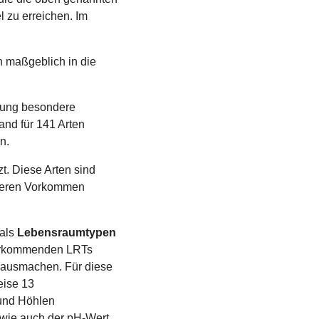
 zu erreichen. Im
n maßgeblich in die
ltung besondere
and für 141 Arten
n.
zt. Diese Arten sind
t deren Vorkommen
 als
Lebensraumtypen
 vorkommenden LRTs
 ausmachen. Für diese
eise 13
und Höhlen
 wie auch der pH-Wert