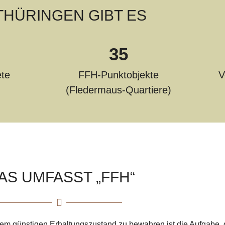
 THÜRINGEN GIBT ES
35
te
FFH-Punktobjekte
V
(Fledermaus-Quartiere)
AS UMFASST „FFH“
em günstigen Erhaltungszustand zu bewahren ist die Aufgabe, 