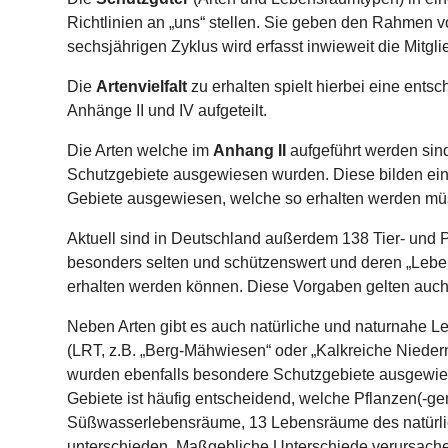
Richtlinien an „uns“ stellen. Sie geben den Rahmen 
sechsjährigen Zyklus wird erfasst inwieweit die Mitg
Die
Artenvielfalt
zu erhalten spielt hierbei eine ent
Anhänge II und IV aufgeteilt.
Die Arten welche im
Anhang II
aufgeführt werden sin
Schutzgebiete ausgewiesen wurden. Diese bilden eine
Gebiete ausgewiesen, welche so erhalten werden müss
Aktuell sind in Deutschland außerdem 138 Tier- und 
besonders selten und schützenswert und deren „Leben
erhalten werden können. Diese Vorgaben gelten auch
Neben Arten gibt es auch natürliche und naturnahe L
(LRT, z.B. „Berg-Mähwiesen“ oder „Kalkreiche Niede
wurden ebenfalls besondere Schutzgebiete ausgewies
Gebiete ist häufig entscheidend, welche Pflanzen(-g
Süßwasserlebensräume, 13 Lebensräume des natürli
unterschieden. Maßgebliche Unterschiede verursache