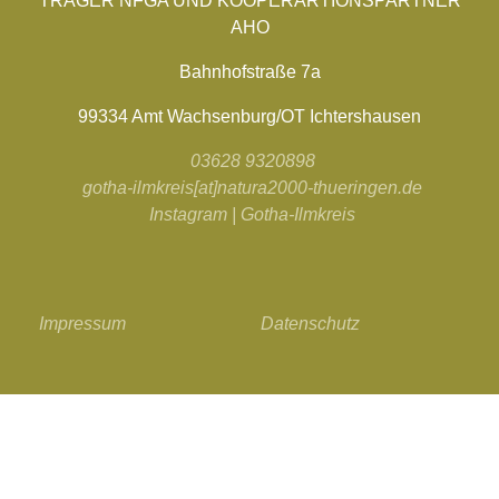
TRÄGER NFGA UND KOOPERARTIONSPARTNER
AHO
Bahnhofstraße 7a
99334 Amt Wachsenburg/OT Ichtershausen
03628 9320898
gotha-ilmkreis[at]natura2000-thueringen.de
Instagram | Gotha-Ilmkreis
Impressum
Datenschutz