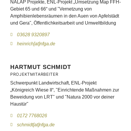
NALAP Projekte, ENL-Projekt „Umsetzung Map FFH-
Gebiet 65 und 66“ und "Vernetzung von
Amphibienlebensräumen in den Auen von Apfelstädt
und Gera", Öffentlichkeitsarbeit und Umweltbildung
03628 9320897
heinrich[at]nfga.de
HARTMUT SCHMIDT
PROJEKTMITARBEITER
Schwerpunkt Landwirtschaft, ENL-Projekt
„Königreich Wiese II“, "Einrichtende Maßnahmen zur
Beweidung von LRT" und "Natura 2000 vor deiner
Haustür"
0172 7768026
schmidt[at]nfga.de