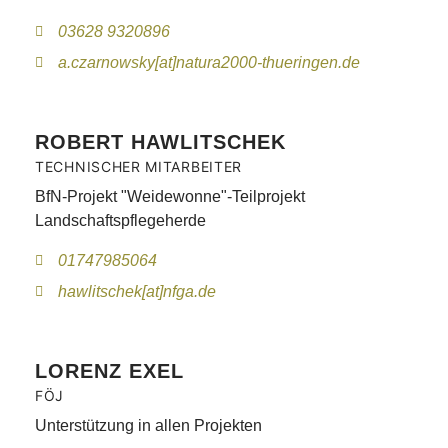
03628 9320896
a.czarnowsky[at]natura2000-thueringen.de
ROBERT HAWLITSCHEK
TECHNISCHER MITARBEITER
BfN-Projekt "Weidewonne"-Teilprojekt
Landschaftspflegeherde
01747985064
hawlitschek[at]nfga.de
LORENZ EXEL
FÖJ
Unterstützung in allen Projekten