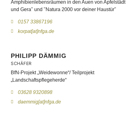
Amphibienlebensräumen in den Auen von Apfelstädt
und Gera" und "Natura 2000 vor deiner Haustür"
0157 33867196
korpat[at]nfga.de
PHILIPP DÄMMIG
SCHÄFER
BfN-Projekt „Weidewonne“/ Teilprojekt
„Landschaftspflegeherde“
03628 9320898
daemmig[at]nfga.de