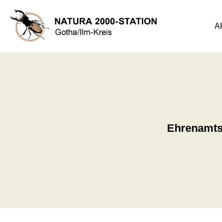
A
Ehrenamtse