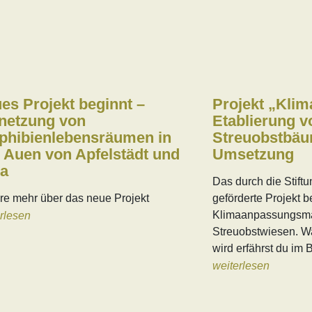
es Projekt beginnt –
Projekt „Kli
netzung von
Etablierung v
hibienlebensräumen in
Streuobstbäu
 Auen von Apfelstädt und
Umsetzung
a
Das durch die Stift
re mehr über das neue Projekt
geförderte Projekt be
Klimaanpassungsm
rlesen
Streuobstwiesen. W
wird erfährst du im B
weiterlesen