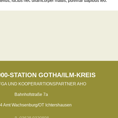
 tellus, luctus nec ullamcorper mattis, pulvinar dapibus leo.
00-STATION GOTHA/ILM-KREIS
FGA UND KOOPERARTIONSPARTNER AHO
Bahnhofstraße 7a
4 Amt Wachsenburg/OT Ichtershausen