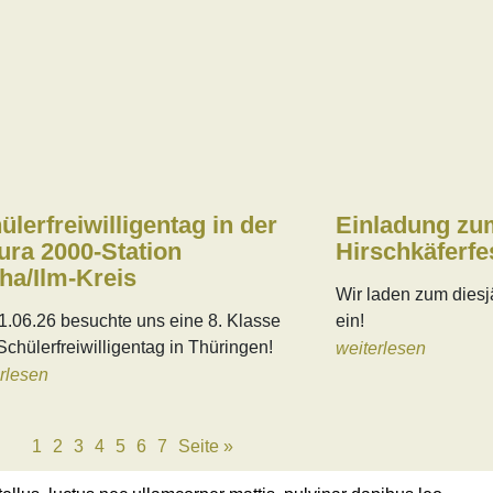
ülerfreiwilligentag in der
Einladung zu
ura 2000-Station
Hirschkäferfe
ha/Ilm-Kreis
Wir laden zum diesj
.06.26 besuchte uns eine 8. Klasse
ein!
chülerfreiwilligentag in Thüringen!
weiterlesen
rlesen
1
2
3
4
5
6
7
Seite »