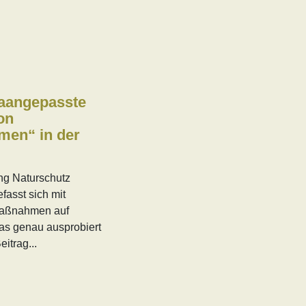
maangepasste
on
men“ in der
ung Naturschutz
fasst sich mit
aßnahmen auf
as genau ausprobiert
eitrag...