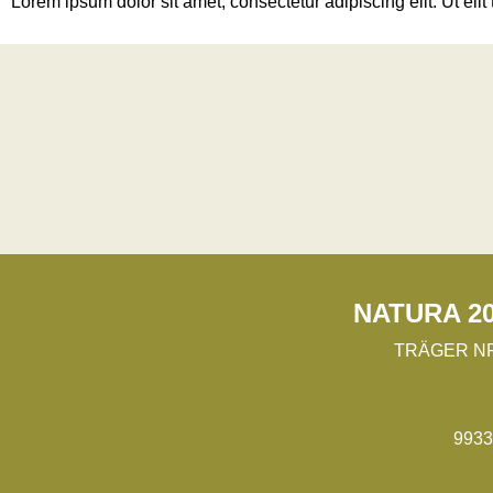
Lorem ipsum dolor sit amet, consectetur adipiscing elit. Ut elit
NATURA 20
TRÄGER N
9933