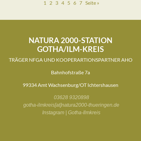
1
2
3
4
5
6
7
Seite »
NATURA 2000-STATION
GOTHA/ILM-KREIS
TRÄGER NFGA UND KOOPERARTIONSPARTNER AHO
Bahnhofstraße 7a
99334 Amt Wachsenburg/OT Ichtershausen
03628 9320898
gotha-ilmkreis[at]natura2000-thueringen.de
Instagram | Gotha-Ilmkreis