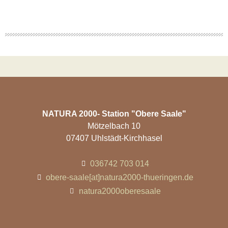
NATURA 2000- Station "Obere Saale"
Mötzelbach 10
07407 Uhlstädt-Kirchhasel
036742 703 014
obere-saale[at]natura2000-thueringen.de
natura2000oberesaale